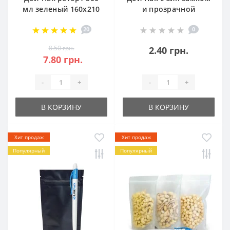
мл зеленый 160х210
и прозрачной
для стерилизации в
стороной 30 г серебро
20
0
автоклаве
85х140
8.50 грн.
2.40 грн.
7.80 грн.
-
+
-
+
В КОРЗИНУ
В КОРЗИНУ
Хит продаж
Хит продаж
Популярный
Популярный