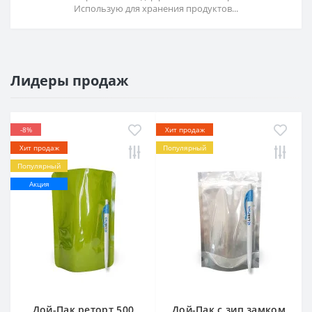
Использую для хранения продуктов...
Лидеры продаж
-8%
Хит продаж
Хит продаж
Популярный
Популярный
Акция
Дой-Пак реторт 500
Дой-Пак с зип замком