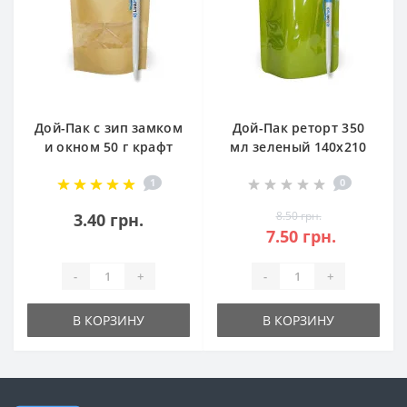
Дой-Пак с зип замком
Дой-Пак реторт 350
и окном 50 г крафт
мл зеленый 140х210
бурый 100х170
для стерилизации в
1
0
автоклаве
8.50 грн.
3.40 грн.
7.50 грн.
-
+
-
+
В КОРЗИНУ
В КОРЗИНУ