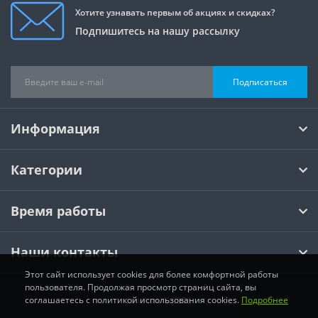
Хотите узнавать первым об акциях и скидках?
Подпишитесь на нашу рассылку
Подписаться
Информация
Категории
Время работы
Наши контакты
Этот сайт использует cookies для более комфортной работы
пользователя. Продолжая просмотр страниц сайта, вы
соглашаетесь с политикой использования cookies.
Подробнее
LinkPack © 2026