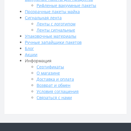
Рифленые вакуумные пакеты
Прозрачные пакеты майка
Сигнальная лента
Ленты с логотипом
Ленты сигнальные
Упаковочные материалы
Ручные запайщики пакетов
Блог
Акции
Информация
Сертификаты
О магазине
Доставка и оплата
Возврат и обмен
Условия соглашения
Связаться с нами