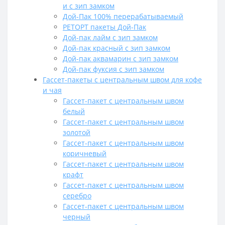
и с зип замком
Дой-Пак 100% перерабатываемый
РЕТОРТ пакеты Дой-Пак
Дой-пак лайм с зип замком
Дой-пак красный с зип замком
Дой-пак аквамарин с зип замком
Дой-пак фуксия с зип замком
Гассет-пакеты с центральным швом для кофе
и чая
Гассет-пакет с центральным швом
белый
Гассет-пакет с центральным швом
золотой
Гассет-пакет с центральным швом
коричневый
Гассет-пакет с центральным швом
крафт
Гассет-пакет с центральным швом
серебро
Гассет-пакет с центральным швом
черный