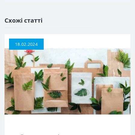
Дой-Пак із тактильним лаком Soft-touch та з зип
замком
Схожі статті
Дой-Пак 100% переробний
Реторт пакети Дой-Пак
18.02.2024
Дой-пак лайм із замком
Дой-пак червоний з замком зип
Дой-пак аквамарин з замком зип
Дой-пак фуксія з зип замком