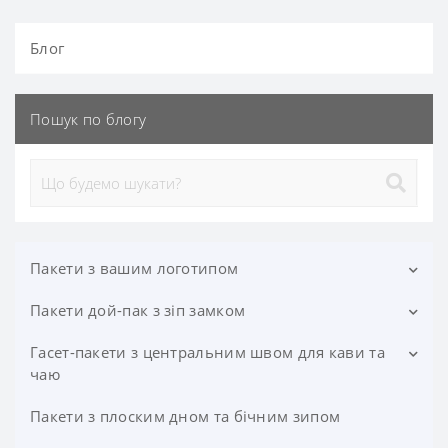
Блог
Пошук по блогу
Пакети з вашим логотипом
Пакети дой-пак з зіп замком
Пакети дой-пак із вашим логотипом
Паперові пакети з логотипом
Гасет-пакети з центральним швом для кави та
Дой-пак крафт+метал із замком
чаю
Кур'єрські пакети з логотипом
Дой-пак бурий крафт з прозорим вікном
Пакети з плоским дном та бічним зипом
Гасет-пакет із центральним швом золотий
Банани пакети з логотипом
Дой-пак хвоя крафт з прозорим вікном