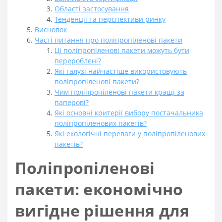
Області застосування
Тенденції та перспективи ринку
Висновок
Часті питання про поліпропіленові пакети
Ці поліпропіленові пакети можуть бути
перероблені?
Які галузі найчастіше використовують
поліпропіленові пакети?
Чим поліпропіленові пакети кращі за
паперові?
Які основні критерії вибору постачальника
поліпропіленових пакетів?
Які екологічні переваги у поліпропіленових
пакетів?
Поліпропіленові
пакети: економічно
вигідне рішення для