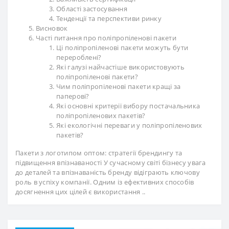
Області застосування
Тенденції та перспективи ринку
Висновок
Часті питання про поліпропіленові пакети
Ці поліпропіленові пакети можуть бути
перероблені?
Які галузі найчастіше використовують
поліпропіленові пакети?
Чим поліпропіленові пакети кращі за
паперові?
Які основні критерії вибору постачальника
поліпропіленових пакетів?
Які екологічні переваги у поліпропіленових
пакетів?
Пакети з логотипом оптом: стратегії брендингу та
підвищення впізнаваності У сучасному світі бізнесу увага
до деталей та впізнаваність бренду відіграють ключову
роль в успіху компанії. Одним із ефективних способів
досягнення цих цілей є використання ..