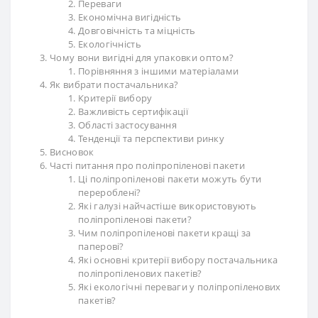
Переваги
Економічна вигідність
Довговічність та міцність
Екологічність
Чому вони вигідні для упаковки оптом?
Порівняння з іншими матеріалами
Як вибрати постачальника?
Критерії вибору
Важливість сертифікації
Області застосування
Тенденції та перспективи ринку
Висновок
Часті питання про поліпропіленові пакети
Ці поліпропіленові пакети можуть бути
перероблені?
Які галузі найчастіше використовують
поліпропіленові пакети?
Чим поліпропіленові пакети кращі за
паперові?
Які основні критерії вибору постачальника
поліпропіленових пакетів?
Які екологічні переваги у поліпропіленових
пакетів?