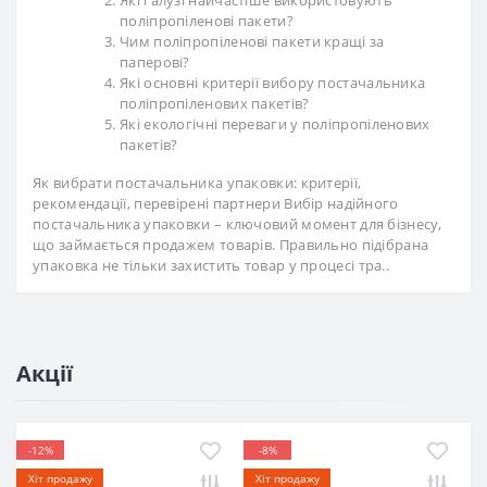
Які галузі найчастіше використовують
поліпропіленові пакети?
Чим поліпропіленові пакети кращі за
паперові?
Які основні критерії вибору постачальника
поліпропіленових пакетів?
Які екологічні переваги у поліпропіленових
пакетів?
Як вибрати постачальника упаковки: критерії,
рекомендації, перевірені партнери Вибір надійного
постачальника упаковки – ключовий момент для бізнесу,
що займається продажем товарів. Правильно підібрана
упаковка не тільки захистить товар у процесі тра..
Акції
-12%
-8%
Хіт продажу
Хіт продажу