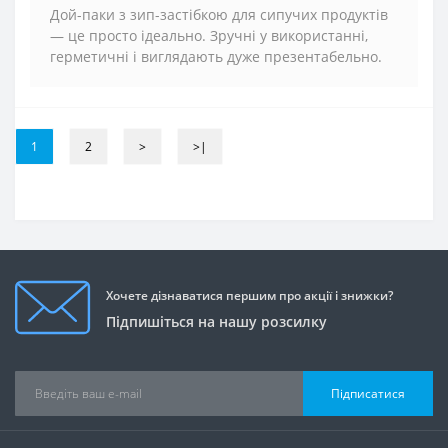
Дой-паки з зип-застібкою для сипучих продуктів
— це просто ідеально. Зручні у використанні,
герметичні і виглядають дуже презентабельно.
1
2
>
>|
Хочете дізнаватися першим про акції і знижки?
Підпишіться на нашу розсилку
Підписатися