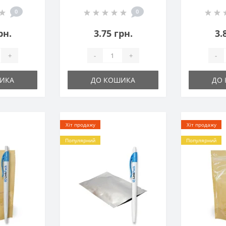
 85х140
матов
0
0
рн.
3.75 грн.
3.
+
-
+
-
ИКА
ДО КОШИКА
ДО
Хіт продажу
Хіт продажу
Популярний
Популярний