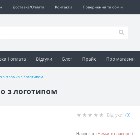
ин
Доставка/Оплата
Контакти
Повернення та обмін
вка і оплата
Відгуки
Блог
Прайс
Про магазин
з зіп замко з логотипом
ко з логотипом
Відгуки:
(0)
Наявність:
Немає в наявності