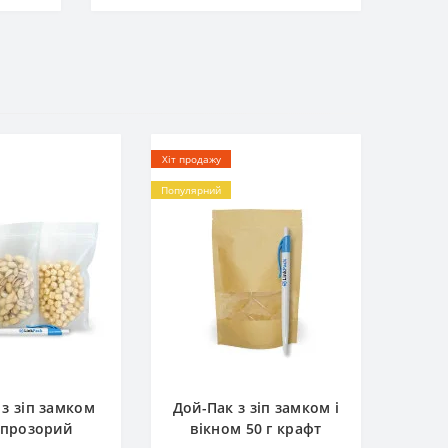
Хіт продажу
Популярний
 з зіп замком
Дой-Пак з зіп замком і
 прозорий
вікном 50 г крафт