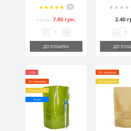
для стерилізації в
30 г срібло
автоклаві
20
7.80 грн.
2.40 г
8.50 грн.
-
+
-
ДО КОШИКА
ДО КОШ
-12%
Хіт продажу
Хіт продажу
Популярний
Популярний
Акція