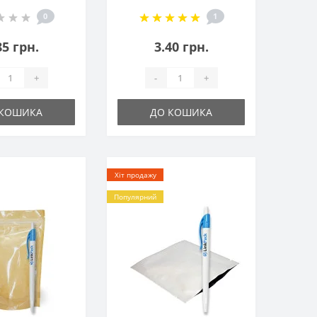
ий 130x200
бурий 100х170
0
1
85 грн.
3.40 грн.
+
-
+
 КОШИКА
ДО КОШИКА
Хіт продажу
Популярний