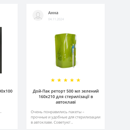
Анна
04.11.2024
00х100
Дой-Пак реторт 500 мл зелений
160х210 для стерилізації в
автоклаві
.
Очень понравились пакеты –
прочные и удобные для стерилизации
в автоклаве. Советую! ..