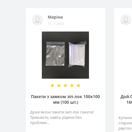
Маріна
01.11.2024
Пакети з замком зіп-лок 100х100
Дой-П
мм (100 шт.)
16
Дуже якісні пакети зип-лок пакети!
Тримають навіть рідини без
Купила 
проблем...
стерил
рвутся 