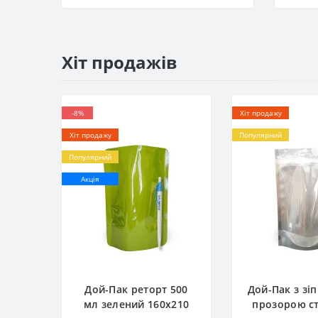
Хіт продажів
-8%
Хіт продажу
Хіт продажу
Популярний
Популярний
Акція
Дой-Пак реторт 500
Дой-Пак з зіп
мл зелений 160х210
прозорою с