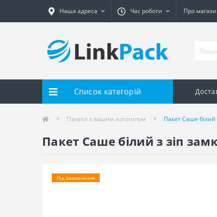
Наша адреса
Час роботи
Про магаз
Список категорій
Доста
Пакети з вашим логотипом
Пакет Саше білий 
Пакет Саше білий з зіп зам
Під замовлення