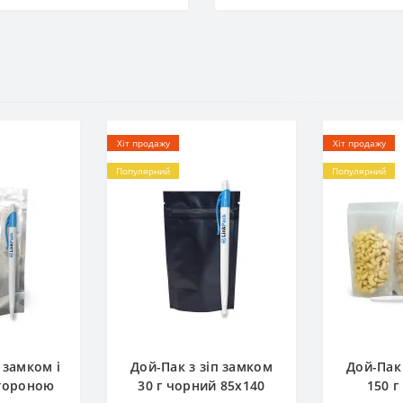
Хіт продажу
Хіт продажу
Популярний
Популярний
 замком і
Дой-Пак з зіп замком
Дой-Пак
тороною
30 г чорний 85х140
150 г