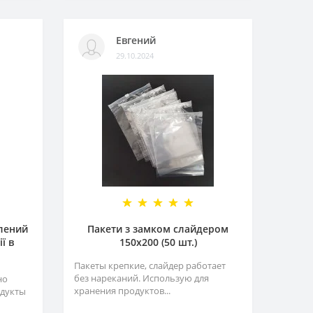
Евгений
29.10.2024
елений
Пакети з замком слайдером
ї в
150х200 (50 шт.)
Пакеты крепкие, слайдер работает
без нареканий. Использую для
но
хранения продуктов...
одукты