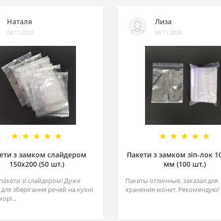
Наталя
Лиза
04.11.2024
04.11.2024
ети з замком слайдером
Пакети з замком зіп-лок 1
150х200 (50 шт.)
мм (100 шт.)
пакети зі слайдером! Дуже
Пакеты отличные, заказал для
для зберігання речей на кухні
хранения монет. Рекомендую! .
орі...