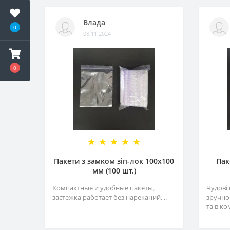
Влада
0
08.11.2024
0
Пакети з замком зіп-лок 100х100
Пак
мм (100 шт.)
Компактные и удобные пакеты,
Чудові 
застежка работает без нареканий. ..
зручно 
та в ком