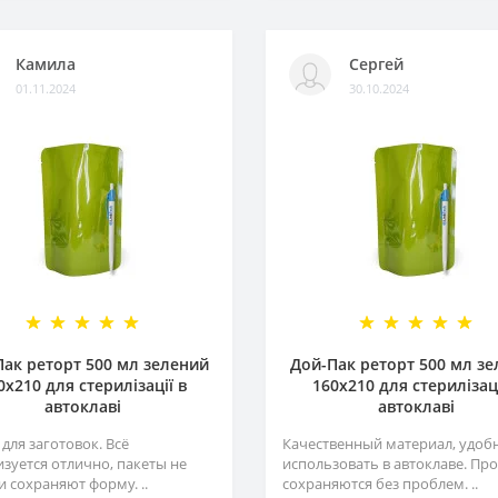
Камила
Сергей
01.11.2024
30.10.2024
ак реторт 500 мл зелений
Дой-Пак реторт 500 мл з
0х210 для стерилізації в
160х210 для стерилізаці
автоклаві
автоклаві
для заготовок. Всё
Качественный материал, удоб
изуется отлично, пакеты не
использовать в автоклаве. Пр
и сохраняют форму. ..
сохраняются без проблем. ..